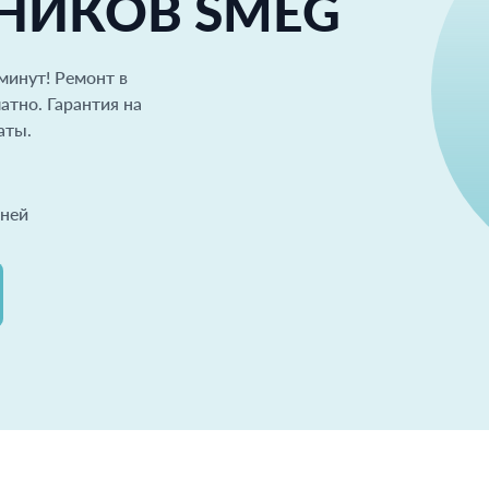
НИКОВ SMEG
минут! Pемонт в
атно. Гарантия на
аты.
ней