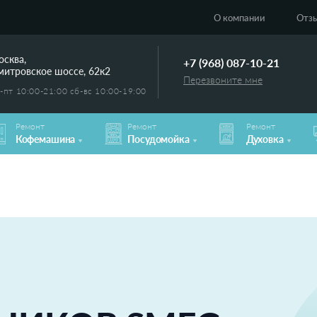
О компании
Отз
сква,
+7 (968) 087-10-21
итровское шоссе, 62к2
Перезвоните мне
-пт 10:00-21:00 сб-вс 10:00-19:00
Pемонт
Pемонт
Pемонт
Кофемашина
Посудомойка
Духовка