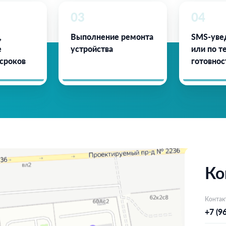
03
04
,
Выполнение ремонта
SMS-уве
е
устройства
или по т
 сроков
готовнос
Ко
Контак
+7 (9