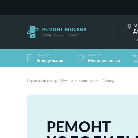
Мо
РЕМОНТ МОСКВА
Дм
СЕРВИСНЫЙ ЦЕНТР
пн
Pемонт
Pемонт
Холодильник
Микроволновка
Сервисный центр
/
Pемонт холодильников
/
Smeg
PЕМОНТ