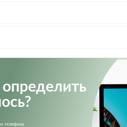
 определить
ось?
по телефону