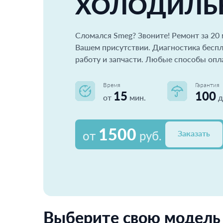
ХОЛОДИЛЬ
Сломался Smeg? Звоните! Pемонт за 20 
Вашем присутствии. Диагностика беспл
работу и запчасти. Любые способы опл
Время
Гарантия
15
100
от
мин.
д
1500
от
руб.
Заказать
Выберите свою модель