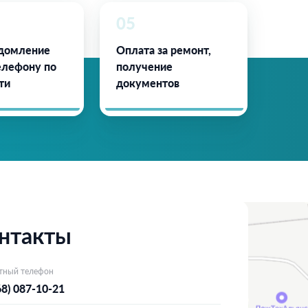
05
домление
Оплата за ремонт,
елефону по
получение
ти
документов
нтакты
тный телефон
68) 087-10-21