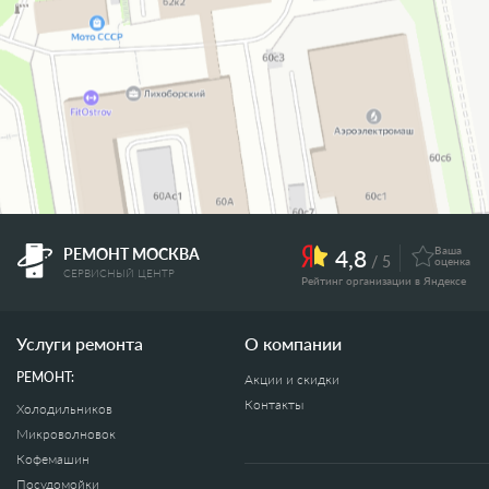
Ваша
РЕМОНТ МОСКВА
4,8
/ 5
оценка
СЕРВИСНЫЙ ЦЕНТР
Рейтинг организации в Яндексе
Услуги ремонта
O компании
РЕМОНТ:
Акции и скидки
Контакты
Холодильников
Микроволновок
Кофемашин
Посудомойки