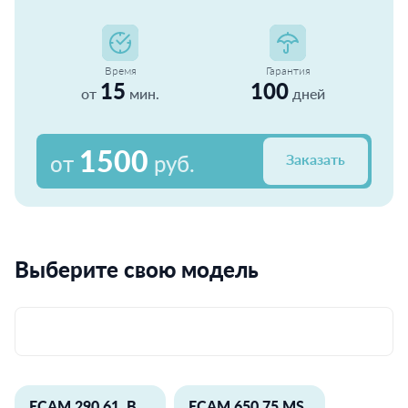
Время
Гарантия
15
100
от
мин.
дней
1500
от
руб.
Заказать
Выберите свою модель
ECAM 290.61. B
ECAM 650.75 MS