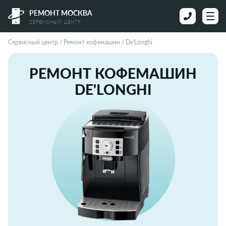
РЕМОНТ МОСКВА
СЕРВИСНЫЙ ЦЕНТР
Сервисный центр
/
Pемонт кофемашин
/
De'Longhi
PЕМОНТ КОФЕМАШИН
DE'LONGHI